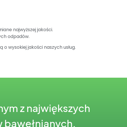
iane najwyższej jakości.
nych odpadów.
 o wysokiej jakości naszych usług.
nym z największych
w bawełnianych.