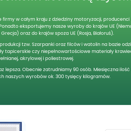
firmy w całym kraju z dziedziny motoryzacji, producenci
. Ponadto eksportujemy nasze wyroby do krajów UE (Niemcy
, Grecja) oraz do krajów spoza UE (Rosja, Białoruś).
odukcji tzw. Szarpanki oraz filców i watolin na bazie od
iały tapicerskie czy niepełnowartościowe materiały krawie
ełnianej, akrylowej i poliestrowej.
oraz lepsza. Obecnie zatrudniamy 90 osób. Miesięczna ilo
ch naszych wyrobów ok. 300 tysięcy kilogramów.