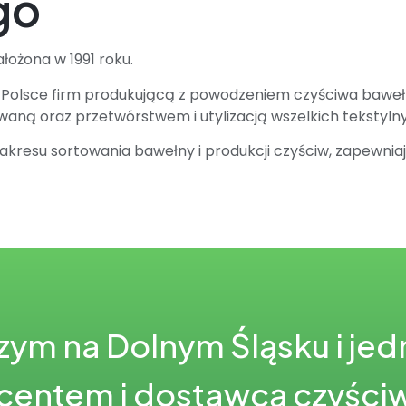
go
ałożona w 1991 roku.
w Polsce firm produkującą z powodzeniem czyściwa bawełn
ywaną oraz przetwórstwem i utylizacją wszelkich tekstyl
kresu sortowania bawełny i produkcji czyściw, zapewniają
zym na Dolnym Śląsku i jed
centem i dostawcą czyści