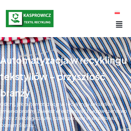
Automatyzacja w recyklingu
tekstyliów – przyszłość
branży
Odkryj, jak automatyzacja w recyklingu tekstyliów
zmienia branżę! Zwiększ efektywność i bezpieczeństwo
pracy z ekologicznymi rozwiązaniami w Wrocławiu i
Dolnym Śląsku.