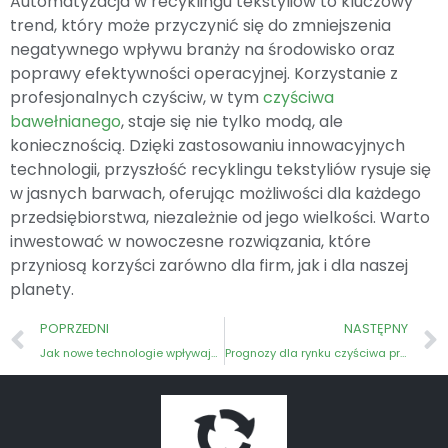
Automatyzacja w recyklingu tekstyliów to kluczowy
trend, który może przyczynić się do zmniejszenia
negatywnego wpływu branży na środowisko oraz
poprawy efektywności operacyjnej. Korzystanie z
profesjonalnych czyściw, w tym
czyściwa
bawełnianego
, staje się nie tylko modą, ale
koniecznością. Dzięki zastosowaniu innowacyjnych
technologii, przyszłość recyklingu tekstyliów rysuje się
w jasnych barwach, oferując możliwości dla każdego
przedsiębiorstwa, niezależnie od jego wielkości. Warto
inwestować w nowoczesne rozwiązania, które
przyniosą korzyści zarówno dla firm, jak i dla naszej
planety.
POPRZEDNI
NASTĘPNY
Jak nowe technologie wpływają na produkcję czyściwa?
Prognozy dla rynku czyściwa przemysłowego w Polsce